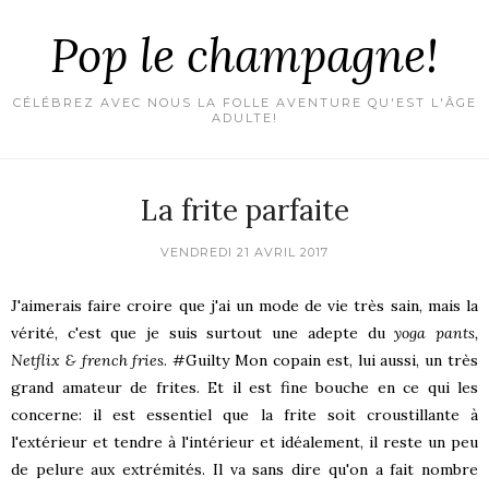
Pop le champagne!
CÉLÉBREZ AVEC NOUS LA FOLLE AVENTURE QU'EST L'ÂGE
ADULTE!
La frite parfaite
VENDREDI 21 AVRIL 2017
J'aimerais faire croire que j'ai un mode de vie très sain, mais la
vérité, c'est que je suis surtout une adepte du
yoga pants,
Netflix & french fries
. #Guilty Mon copain est, lui aussi, un très
grand amateur de frites. Et il est fine bouche en ce qui les
concerne: il est essentiel que la frite soit croustillante à
l'extérieur et tendre à l'intérieur et idéalement, il reste un peu
de pelure aux extrémités. Il va sans dire qu'on a fait nombre