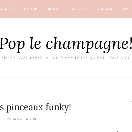
BEAUTÉ
FOODIE
MODE
LIFESTYLE
MAISON
DIY
Pop le champagne
LÉBREZ AVEC NOUS LA FOLLE AVENTURE QU'EST L'ÂGE ADUL
es pinceaux funky!
HE 28 JANVIER 2018